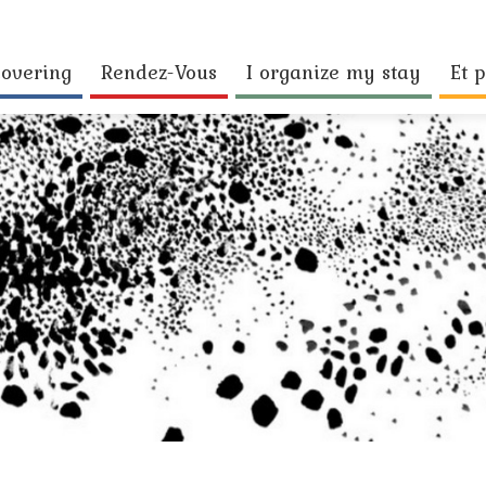
covering
Rendez-Vous
I organize my stay
Et p