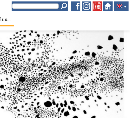
▼
lus...