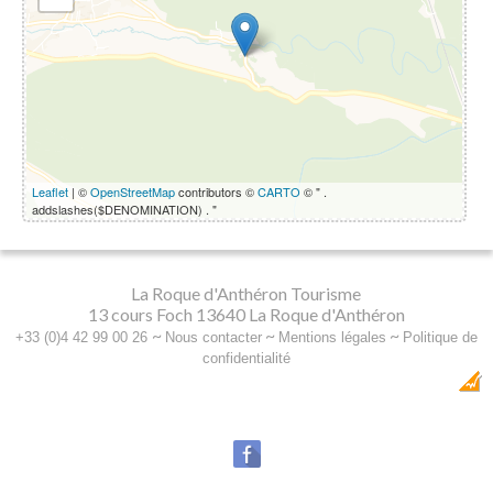
Leaflet
| ©
OpenStreetMap
contributors ©
CARTO
© " .
addslashes($DENOMINATION) . "
La Roque d'Anthéron Tourisme
13 cours Foch 13640 La Roque d'Anthéron
~
~
~
+33 (0)4 42 99 00 26
Nous contacter
Mentions légales
Politique de
confidentialité
Dobeuliou
Création Internet