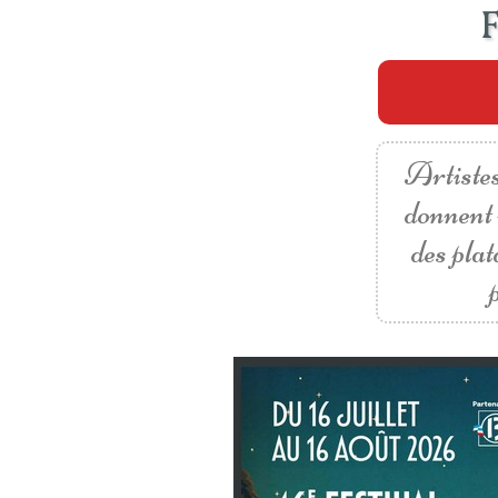
Artistes
donnent 
des pla