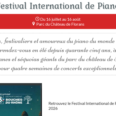
Festival International de Pian
Du 16 juillet au 16 août
Parc du Château de Florans
, festivaliers et amoureux du piano du monde 
rendez-vous en été depuis quarante cinq ans, 
tanes et séquoias géants du parc du château de
pour quatre semaines de concerts exceptionnels
Retrouvez le Festival International de 
2026