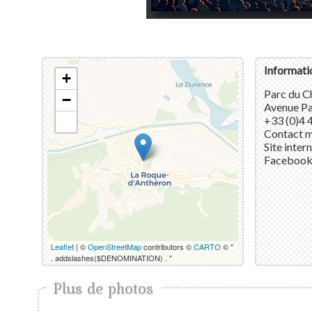
Informati
+
Parc du C
−
Avenue Pa
+33 (0)4 
Contact m
Site inter
Faceboo
Leaflet
| ©
OpenStreetMap
contributors ©
CARTO
© "
. addslashes($DENOMINATION) . "
Plus de photos