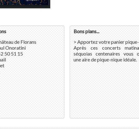
ons
Bons plans...
hâteau de Florans
> Apportez votre panier pique-
ul Onoratini
Après ces concerts matina
42 50 51 15
séquoias centenaires vous o
ail
une aire de pique-nique idéale.
net
k