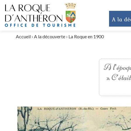
A la dé
Accueil
›
A la découverte
›
La Roque en 1900
A l’époqu
». C’étai