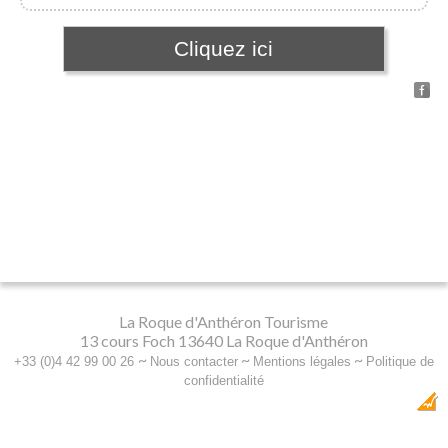
Cliquez ici
La Roque d'Anthéron Tourisme
13 cours Foch 13640 La Roque d'Anthéron
~
~
~
+33 (0)4 42 99 00 26
Nous contacter
Mentions légales
Politique de
confidentialité
Dobeuliou
Création Internet