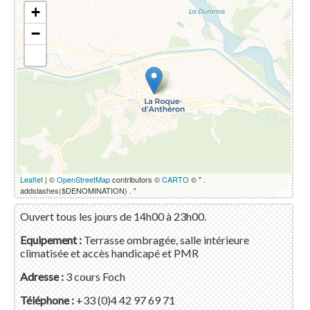
+
−
Leaflet
| ©
OpenStreetMap
contributors ©
CARTO
© " .
addslashes($DENOMINATION) . "
Ouvert tous les jours de 14h00 à 23h00.
Equipement :
Terrasse ombragée, salle intérieure
climatisée et accès handicapé et PMR
Adresse :
3 cours Foch
Téléphone :
+33 (0)4 42 97 69 71