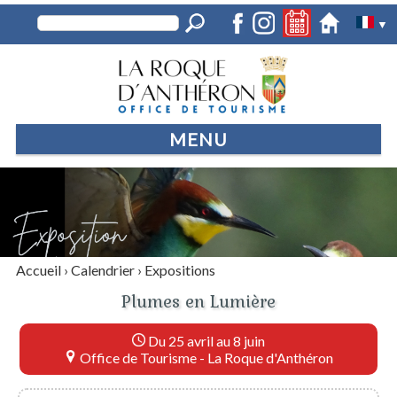
▼
MENU
Accueil
›
Calendrier
›
Expositions
Plumes en Lumière
Du 25 avril au 8 juin
Office de Tourisme - La Roque d'Anthéron