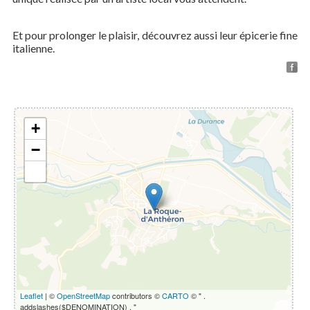
Et pour prolonger le plaisir, découvrez aussi leur épicerie fine
italienne.
+
−
Leaflet
| ©
OpenStreetMap
contributors ©
CARTO
© " .
addslashes($DENOMINATION) . "