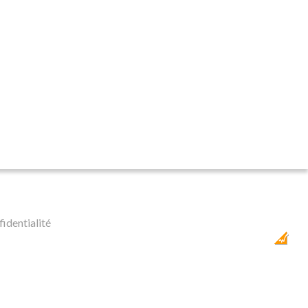
fidentialité
Dobeuliou
Création Internet