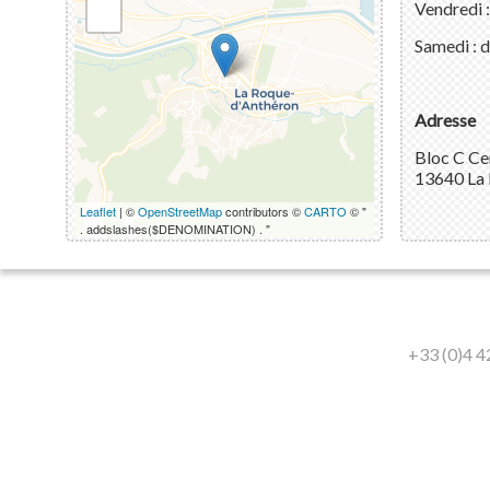
Vendredi 
Samedi : 
Adresse
Bloc C Ce
13640 La 
Leaflet
| ©
OpenStreetMap
contributors ©
CARTO
© "
. addslashes($DENOMINATION) . "
Contact
09 83 35 
+33 (0)4 4