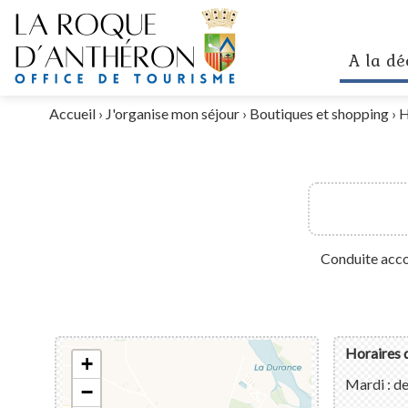
A la dé
Accueil
›
J'organise mon séjour
›
Boutiques et shopping
›
H
Conduite acc
Horaires 
+
Mardi : d
−