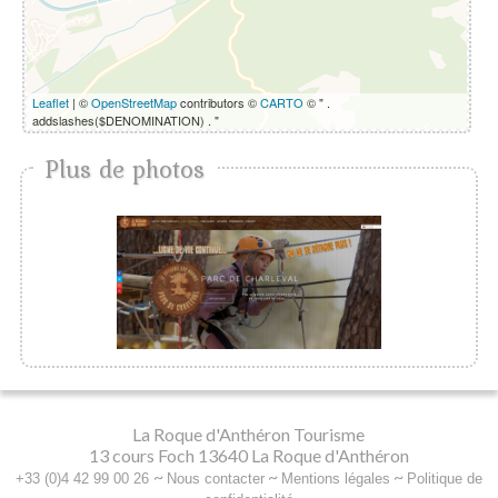
Leaflet
| ©
OpenStreetMap
contributors ©
CARTO
© " .
addslashes($DENOMINATION) . "
Plus de photos
La Roque d'Anthéron Tourisme
13 cours Foch 13640 La Roque d'Anthéron
~
~
~
+33 (0)4 42 99 00 26
Nous contacter
Mentions légales
Politique de