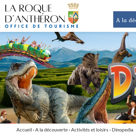
A la dé
Accueil
›
A la découverte
›
Activités et loisirs
›
Dinopedia