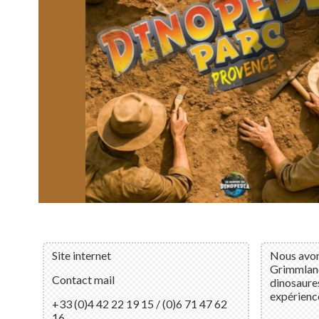
Site internet
Nous avon
Grimmland
Contact mail
dinosaure
expérienc
+33 (0)4 42 22 19 15 / (0)6 71 47 62
16