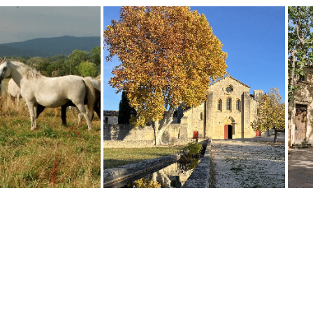
du cheval Lipizzan
Abbaye de Silvacane