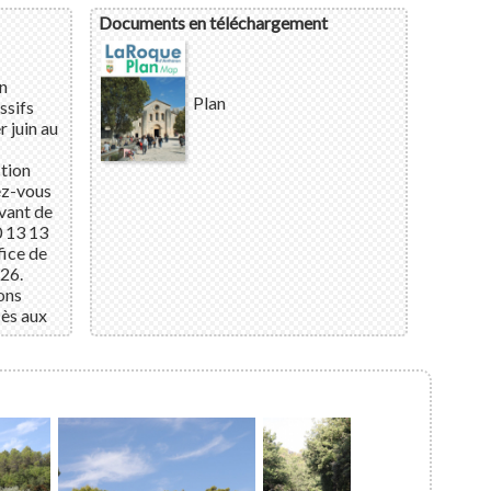
Documents en téléchargement
en
Plan
ssifs
r juin au
ction
ez-vous
avant de
0 13 13
fice de
26.
ons
cès aux