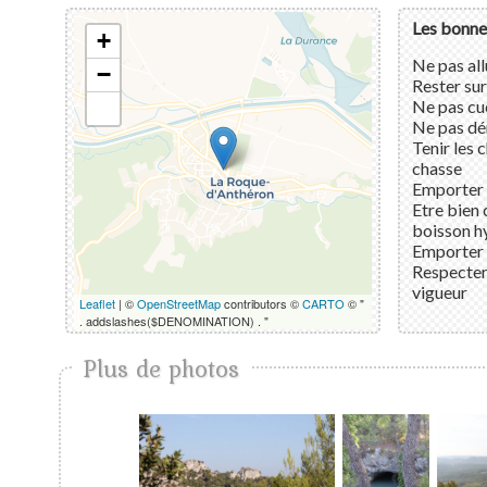
Les bonne
+
Ne pas al
−
Rester sur
Ne pas cue
Ne pas dé
Tenir les 
chasse
Emporter 
Etre bien 
boisson h
Emporter 
Respecter
vigueur
Leaflet
| ©
OpenStreetMap
contributors ©
CARTO
© "
. addslashes($DENOMINATION) . "
Plus de photos