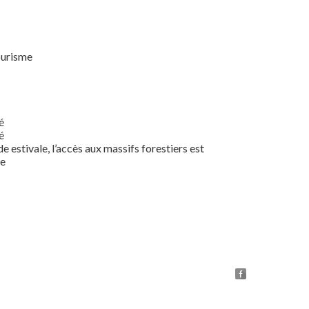
ourisme
é
é
e estivale, l’accès aux massifs forestiers est
re