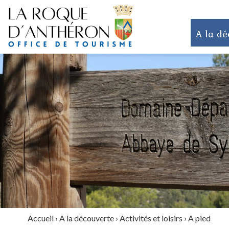
A la dé
Accueil
›
A la découverte
›
Activités et loisirs
›
A pied