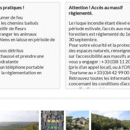
s pratiques !
Attention ! Accès au massif
règlementé.
lumer de feu
 les chemins balisés
Le risque incendie étant élevé 
illir de fleurs
période estivale, l’accès aux ma
ranger les animaux
forestiers est réglementé du 1e
chiens en laisse en période de
30 septembre.
Pour votre sécurité et la prote
vos détritus
des espaces naturels, renseign
chaussé et prendre une
sur l’accessibilité aux massifs 
ydratante
vous y engager : +33 (0)8 11 2
un téléphone portable
(prix d’un appel local), ou à l’Of
 la réglementation en
Tourisme au +33 (0)4 42 99 00 
Retrouvez toutes les informati
concernant les conditions d’ac
massifs
cliquez ici.