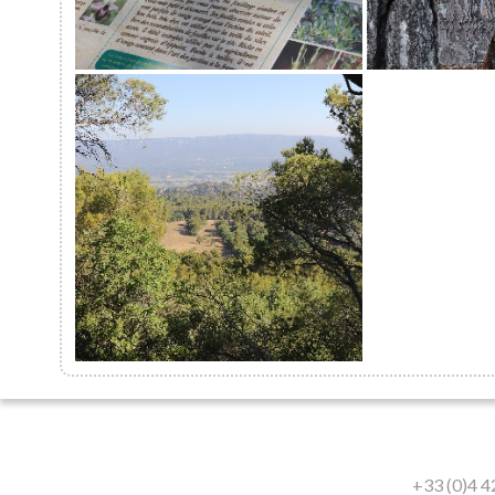
Le sentier botanique
Le sentier des
et 
Le sentier des Moines
+33 (0)4 4