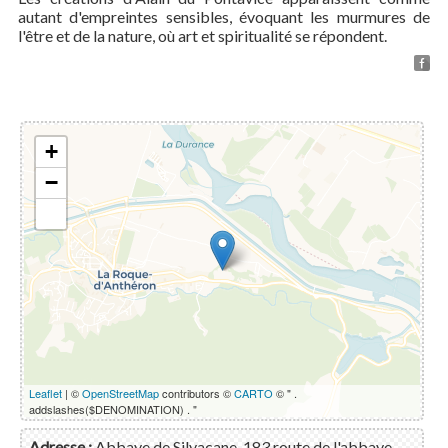
autant d'empreintes sensibles, évoquant les murmures de
l'être et de la nature, où art et spiritualité se répondent.
+
−
Leaflet
| ©
OpenStreetMap
contributors ©
CARTO
© " .
addslashes($DENOMINATION) . "
Adresse
:
Abbaye de Silvacane, 183 route de l'abbaye,