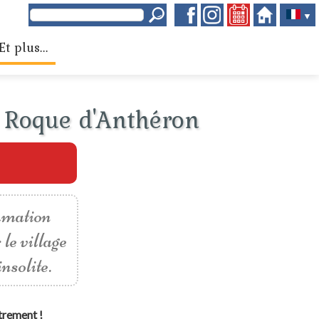
▼
Et plus...
a Roque d'Anthéron
ammation
le village
nsolite.
trement !