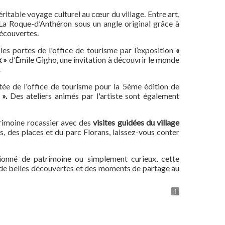
éritable voyage culturel au cœur du village. Entre art,
La Roque-d’Anthéron sous un angle original grâce à
écouvertes.
es portes de l'office de tourisme par l’exposition
«
x »
d’Émile Gigho, une invitation à découvrir le monde
.
itée de l'office de tourisme pour la 5ème édition de
 ».
Des ateliers animés par l'artiste sont également
trimoine rocassier avec des
visites guidées du village
es, des places et du parc Florans, laissez-vous conter
ionné de patrimoine ou simplement curieux, cette
de belles découvertes et des moments de partage au