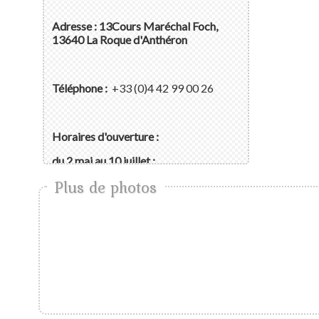
Adresse : 13Cours Maréchal Foch,
13640 La Roque d'Anthéron
Téléphone :
+33 (0)4 42 99 00 26
Horaires d'ouverture :
du 2 mai au 10 juillet :
les mardi et mercredi de 9h à 12h
Plus de photos
du jeudi au samedi de 9h à 12h et de
14h30 à 18h
- du 11 juillet au 22 août :
tous les jours de 9h à 12h et de 15h à
19h
- du 23 août au 30 septembre :
les mardi et mercredi de 9h à 12h
du jeudi au samedi de 9h à 12h et de